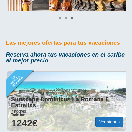
Las mejores ofertas para tus vacaciones
Reserva ahora tus vacaciones en el caribe
al mejor precio
R
o
m
a
a
-
B
a
y
a
hi
b
La
n
e
Sunscape Dominicus La Romana 5
Estrellas
7 noches
Todo Incluido
1242€
Ver ofertas