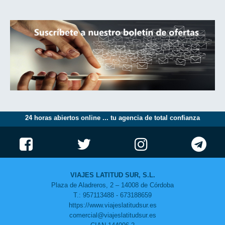
24 horas abiertos online ... tu agencia de total confianza
VIAJES LATITUD SUR, S.L.
Plaza de Aladreros, 2 – 14008 de Córdoba
T.: 957113488 - 673188659
https://www.viajeslatitudsur.es
comercial@viajeslatitudsur.es