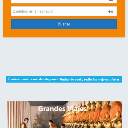
Cruceros
Viajes de novios
Buscar
Grandes Viajes
Circuitos
Más..
Disney
Entradas/Ocio
Blog