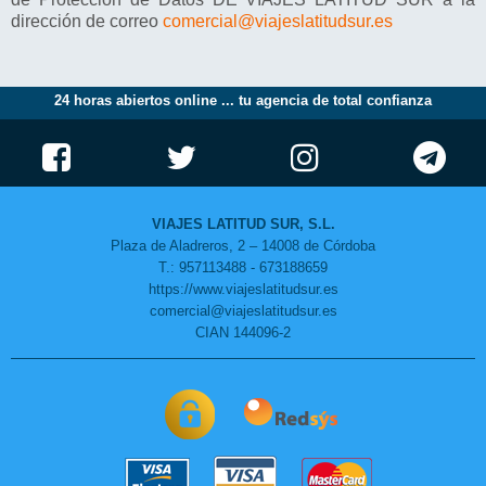
dirección de correo
comercial@viajeslatitudsur.es
24 horas abiertos online ... tu agencia de total confianza
VIAJES LATITUD SUR, S.L.
Plaza de Aladreros, 2 – 14008 de Córdoba
T.: 957113488 - 673188659
https://www.viajeslatitudsur.es
comercial@viajeslatitudsur.es
CIAN 144096-2