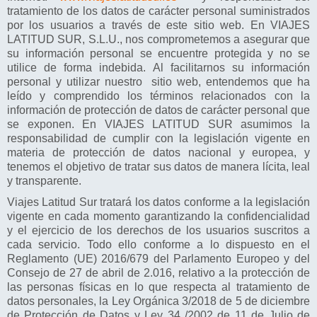
tratamiento de los datos de carácter personal suministrados
Cruceros
por los usuarios a través de este sitio web. En VIAJES
LATITUD SUR, S.L.U., nos comprometemos a asegurar que
Viajes de novios
su información personal se encuentre protegida y no se
utilice de forma indebida. Al facilitarnos su información
Grandes Viajes
personal y utilizar nuestro sitio web, entendemos que ha
leído y comprendido los términos relacionados con la
Circuitos
información de protección de datos de carácter personal que
se exponen. En VIAJES LATITUD SUR asumimos la
Más..
responsabilidad de cumplir con la legislación vigente en
materia de protección de datos nacional y europea, y
Disney
tenemos el objetivo de tratar sus datos de manera lícita, leal
y transparente.
Entradas/Ocio
Viajes Latitud Sur tratará los datos conforme a la legislación
Blog
vigente en cada momento garantizando la confidencialidad
y el ejercicio de los derechos de los usuarios suscritos a
cada servicio. Todo ello conforme a lo dispuesto en el
Reglamento (UE) 2016/679 del Parlamento Europeo y del
Consejo de 27 de abril de 2.016, relativo a la protección de
las personas físicas en lo que respecta al tratamiento de
datos personales, la Ley Orgánica 3/2018 de 5 de diciembre
de Protección de Datos y Ley 34 /2002 de 11 de Julio de