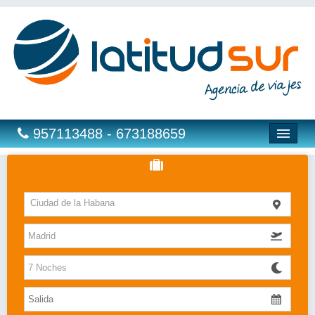
957113488 - 673188659
Hoteles
Ciudad de la Habana
Costas
Islas
Caribe
Bahia Principe