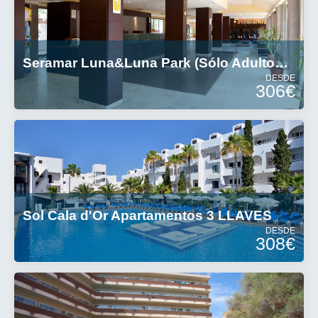
Seramar Luna&Luna Park (Sólo Adultos) 3 Estrellas
DESDE
306€
Sol Cala d'Or Apartamentos 3 LLAVES
DESDE
308€