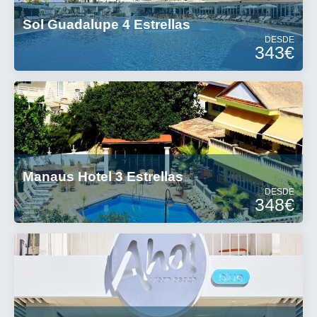
Sol Guadalupe 4 Estrellas
DESDE
343€
Manaus Hotel 3 Estrellas
DESDE
348€