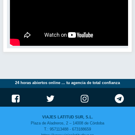
24 horas abiertos online ... tu agencia de total confianza
VIAJES LATITUD SUR, S.L.
Plaza de Aladreros, 2 – 14008 de Córdoba
T.: 957113488 - 673188659