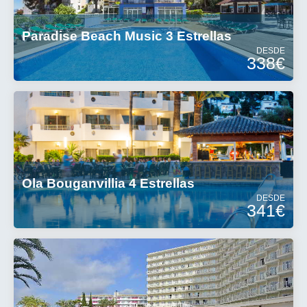
Paradise Beach Music 3 Estrellas
DESDE
338€
Ola Bouganvillia 4 Estrellas
DESDE
341€