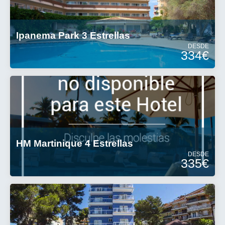
Ipanema Park 3 Estrellas
DESDE
334€
HM Martinique 4 Estrellas
DESDE
335€