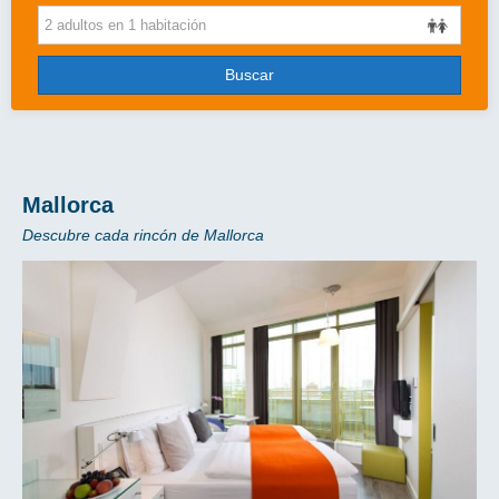
Cruceros
Viajes de novios
Buscar
Grandes Viajes
Circuitos
Más..
Mallorca
Descubre cada rincón de Mallorca
Disney
Entradas/Ocio
Blog