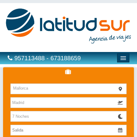
957113488 - 673188659
Hoteles
Mallorca
Costas
Islas
Caribe
Bahia Principe