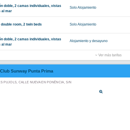
ble side sea view
Alojamiento y desayuno
ble side sea view
Solo Alojamiento
 SUPERIOR SEA VIEW
Alojamiento y desayuno
Ver más tarifas
Hostal Casbah
 DE MIGJORN, S/N