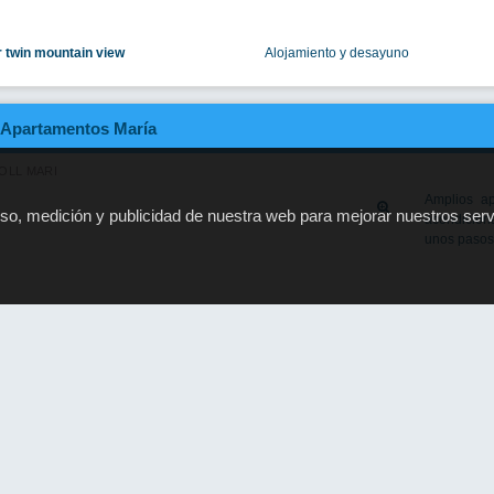
Construida 
de Migjorn,
de los lugar
ón Deluxe doble (Sky Terrace)
Solo Alojamiento
DELUXE KING BED
Solo Alojamiento
ón 2 camas deluxe con terraza
Solo Alojamiento
Cala Es Pujols
 FONOLL MARI, 84