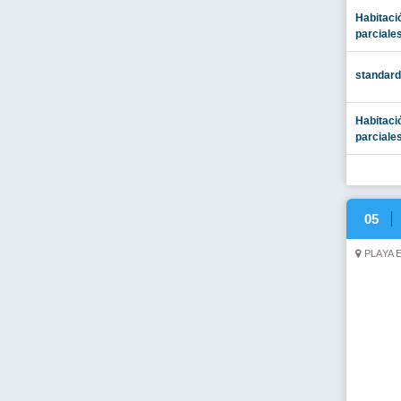
room dou
room dou
DOUBLE
08
PLATJA