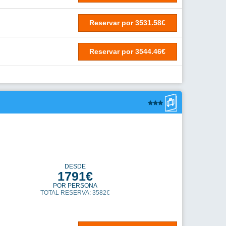
Reservar
por
3835.18€
DESDE
1886€
POR PERSONA
TOTAL RESERVA: 3771€
Reservar
por
3771.39€