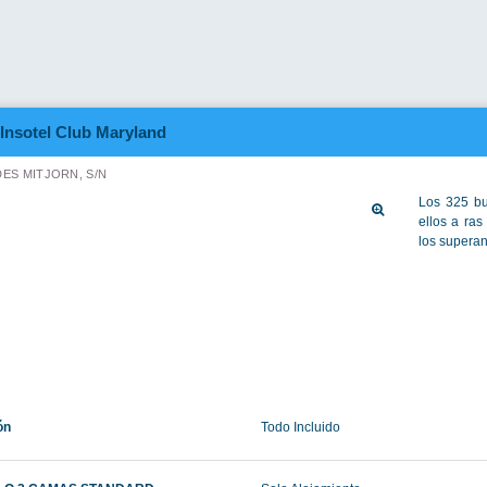
ISTAS A LA MONTAÑA
Alojamiento y desayuno
Ver más tarifas
Insotel Club Maryland
DES MITJORN S/N
ón Estándar
Todo Incluido
w estándar
Todo Incluido