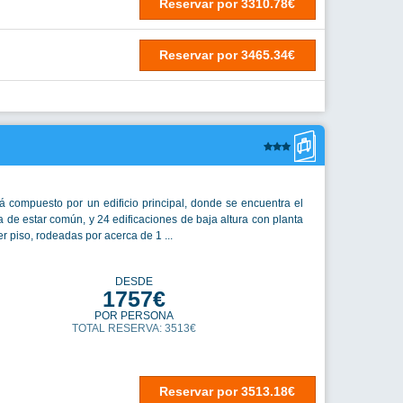
Reservar
por
5034.99€
DESDE
1863€
POR PERSONA
TOTAL RESERVA: 3727€
Reservar
por
3726.62€
Reservar
por
3779.98€