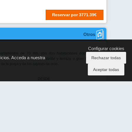
en estilo morisco, en plena naturaleza al principio de la playa
 en el Hostal Casbah encontrará un ambiente familiar en uno
es más bonitos y tranquilos de la ...
DESDE
2158€
POR PERSONA
TOTAL RESERVA: 4315€
Reservar
por
4315.42€
Reservar
por
4604.30€
Reservar
por
4604.30€
Otros