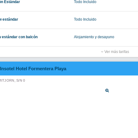
Apartamentos María
OLL MARI
Amplios ap
acondiciona
unos pasos 
 uso, medición y publicidad de nuestra web para mejorar nuestros ser
MENTO 1 HABITACION
Solo Alojamiento
Insotel Hotel Formentera Playa
MITJORN S/N