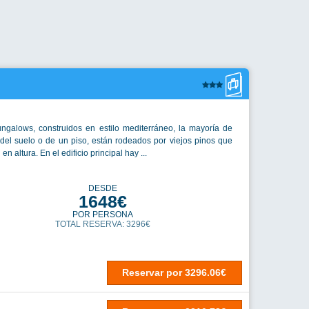
Reservar
por
3544.46€
DESDE
1791€
POR PERSONA
TOTAL RESERVA: 3582€
Reservar
por
3581.98€
Reservar
por
4814.67€