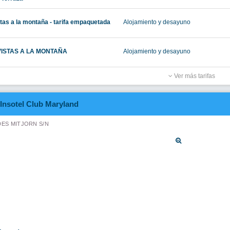
ón doble, 2 camas individuales, vistas
Alojamiento y desayuno
s al mar
Ver más tarifas
Club Sunway Punta Prima
ES PUJOLS, CALLE NUEVA EN PONÈNCIA, S/N
r twin mountain view
Alojamiento y desayuno