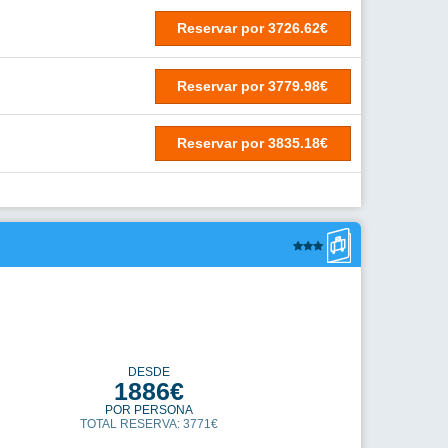
DESDE
2101€
POR PERSONA
TOTAL RESERVA: 4202€
Reservar
por
4202.03€
Reservar
por
4282.42€
Reservar
por
4426.62€
Otros