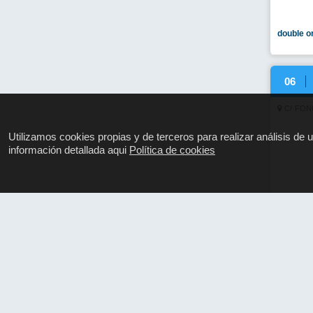
Habitaci
DOBLE 
habitaci
09
C/ DES