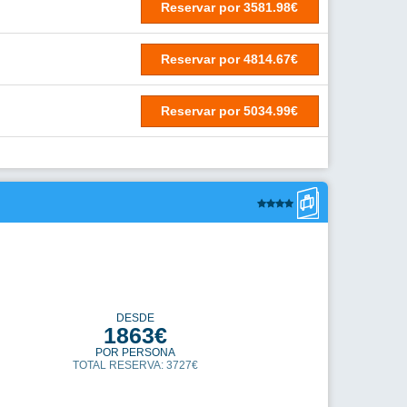
Otros
artamentos de 70 mts, con dos habitaciones dobles, aire
Configurar cookies
do, cocina americana, tv satelite y terraza o gran balcon.A
de la playa y de los lugares de ocio..
vicios. Acceda a nuestra
Rechazar todas
Aceptar todas
DESDE
1958€
POR PERSONA
TOTAL RESERVA: 3916€
Reservar
por
3916.14€