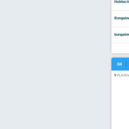
06
C/ FON
Utilizamos cookies propias y de terceros para realizar análisis de
información detallada aqui
Política de cookies
APARTA
07
PLAYA 