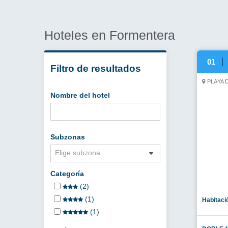
DOBLE V
03
PLAYA 
Habitaci
Bungalo