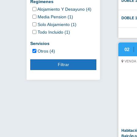
bungalow
04
PLAYA M
Habitaci
parciale
standard