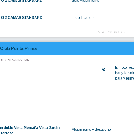
 estándar con balcón
Alojamiento y desayuno
Ver más tarifas
Insotel Hotel Formentera Playa
ITJORN, S/N 0
ón doble, 2 camas individuales, vistas
Solo Alojamiento
s al mar
 double room, 2 twin beds
Solo Alojamiento