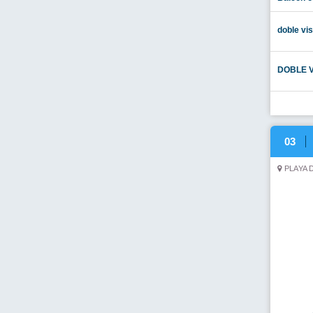
Habitaci
parciale
05
PLAYA 
double o