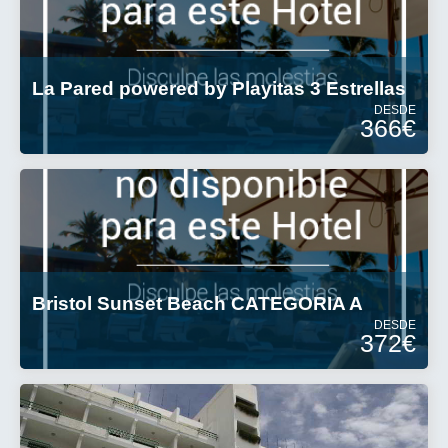
La Pared powered by Playitas 3 Estrellas
DESDE
366€
Bristol Sunset Beach CATEGORIA A
DESDE
372€