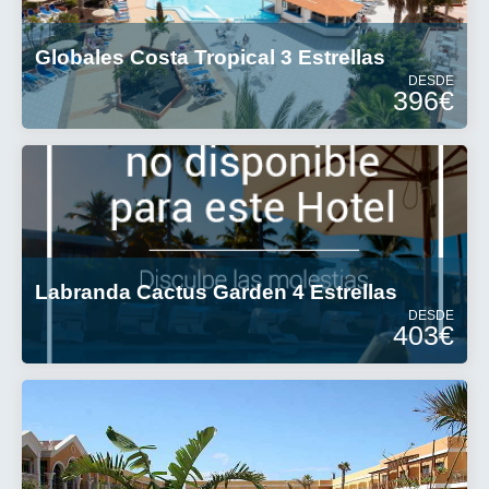
Globales Costa Tropical 3 Estrellas
DESDE
396€
Labranda Cactus Garden 4 Estrellas
DESDE
403€