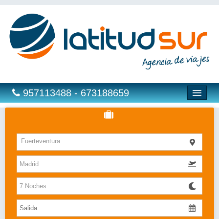
957113488 - 673188659
Hoteles
Fuerteventura
Costas
Islas
Caribe
Bahia Principe