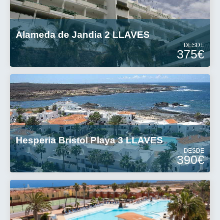
Alameda de Jandia 2 LLAVES
DESDE
375€
Hesperia Bristol Playa 3 LLAVES
DESDE
390€