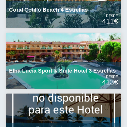
Coral Cotillo Beach 4 Estrellas
DESDE
411€
Elba Lucia Sport & Suite Hotel 3 Estrellas
DESDE
413€