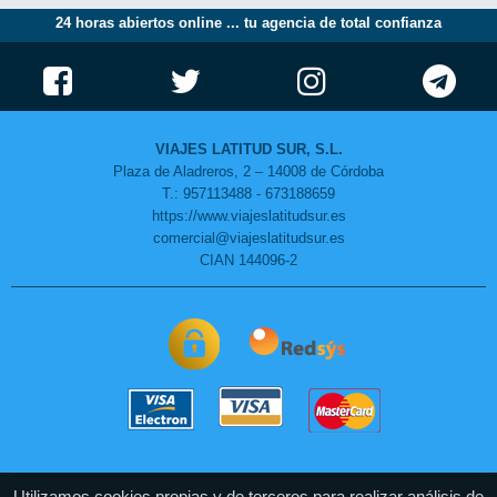
24 horas abiertos online ... tu agencia de total confianza
VIAJES LATITUD SUR, S.L.
Plaza de Aladreros, 2 – 14008 de Córdoba
T.: 957113488 - 673188659
https://www.viajeslatitudsur.es
comercial@viajeslatitudsur.es
CIAN 144096-2
Utilizamos cookies propias y de terceros para realizar análisis de