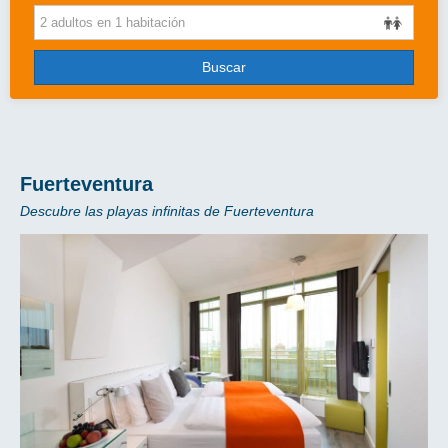
Cruceros
Viajes de novios
Buscar
Grandes Viajes
Circuitos
Más..
Fuerteventura
Descubre las playas infinitas de Fuerteventura
Disney
Entradas/Ocio
Blog