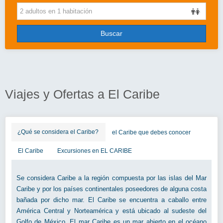
Cruceros
Viajes de novios
Buscar
Grandes Viajes
Circuitos
Más..
Viajes y Ofertas a El Caribe
Disney
Entradas/Ocio
¿Qué se considera el Caribe?
el Caribe que debes conocer
Blog
El Caribe
Excursiones en EL CARIBE
Se considera Caribe a la región compuesta por las islas del Mar
Caribe y por los países continentales poseedores de alguna costa
bañada por dicho mar. El Caribe se encuentra a caballo entre
América Central y Norteamérica y está ubicado al sudeste del
Golfo de México. El mar Caribe es un mar abierto en el océano