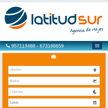
957113488 - 673188659
Hoteles
Destino
Costas
Islas
Caribe
Bahia Principe