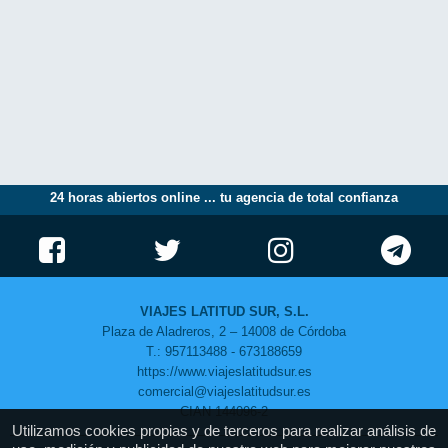
este motivo muchas personas lo tienen bastante claro y optan por elegir
las condiciones todo incluido en hoteles. Nuestros paquetes
TODO
INCLUIDO
al
Caribe
son precio cerrado, precio final sin nada que añadir,
todo esta contemplado
solo faltas tú
Viajes Latitud Sur - Verano todo el año
24 horas abiertos online ... tu agencia de total confianza
VIAJES LATITUD SUR, S.L.
Plaza de Aladreros, 2 – 14008 de Córdoba
T.: 957113488 - 673188659
https://www.viajeslatitudsur.es
comercial@viajeslatitudsur.es
CIAN 144096-2
Utilizamos cookies propias y de terceros para realizar análisis de