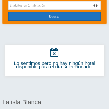
Cruceros
Viajes de novios
Buscar
Grandes Viajes
Circuitos
Más..
Disney
Lo sentimos pero no hay ningún hotel
Entradas/Ocio
disponible para el día seleccionado.
Blog
La isla Blanca