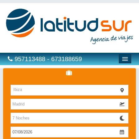
957113488 - 673188659
Hoteles
Ibiza
Costas
Islas
Caribe
Bahia Principe