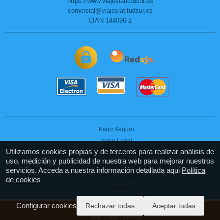
https://www.viajeslatitudsur.es
comercial@viajeslatitudsur.es
CIAN 144096-2
Pago Seguro
Aviso Legal
Utilizamos cookies propias y de terceros para realizar análisis de
Política de Privacidad
uso, medición y publicidad de nuestra web para mejorar nuestros
Condiciones Generales de Contratación
servicios. Acceda a nuestra información detallada aqui
Política
Política de Cookies
de cookies
Contacto
Configurar cookies
Rechazar todas
Aceptar todas
Zona Clientes