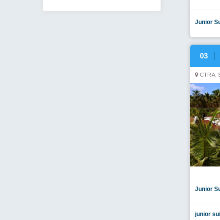
Junior S
03
CTRA. 
Junior Su
junior su