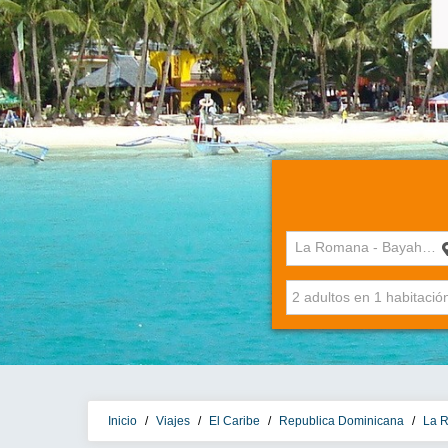
La Romana - Bayahibe
Inicio
/
Viajes
/
El Caribe
/
Republica Dominicana
/
La 