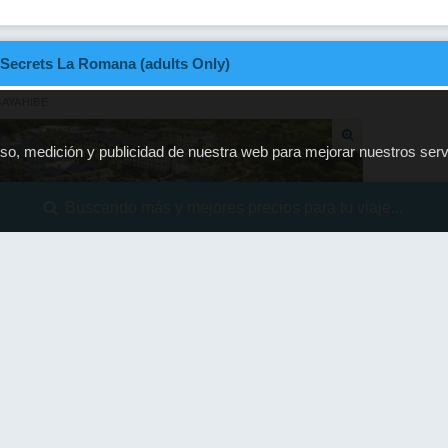
Secrets La Romana (adults Only)
BAYAHIBE
 uso, medición y publicidad de nuestra web para mejorar nuestros ser
Buscando más y mejores precios para tu viaje...
Garden View King Bed (Bayahibe y
Todo Incluido
na - Essence)
Garden View King Bed (Bayahibe y
Todo Incluido
a - Quality)
Garden View King Bed (Bayahibe y
Todo Incluido
a - Absolut)