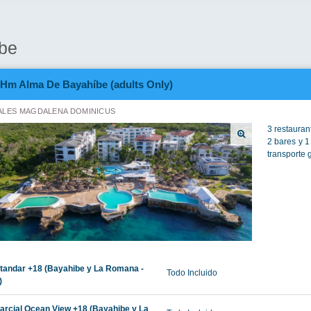
ibe
Hm Alma De Bayahíbe (adults Only)
LES MAGDALENA DOMINICUS
3 restaurant
2 bares y 1
transporte g
tandar +18 (Bayahibe y La Romana -
Todo Incluido
)
arcial Ocean View +18 (Bayahibe y La