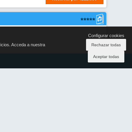
Configurar cookies
vicios. Acceda a nuestra
Rechazar todas
DESDE
Aceptar todas
2197€
POR PERSONA
TOTAL RESERVA: 4394€
Reservar
por
4393.96€
Reservar
por
4577.96€
Reservar
por
4819.00€