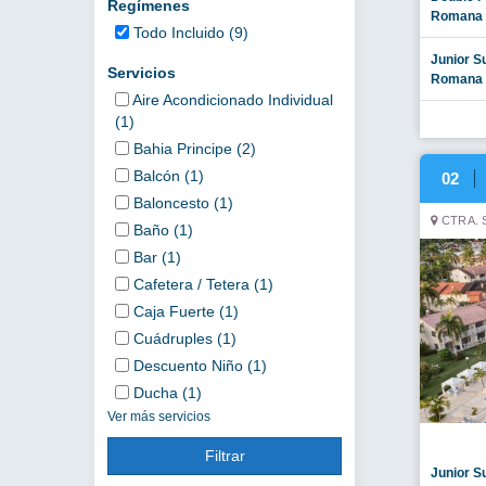
Regímenes
Romana 
Todo Incluido (9)
Junior S
Servicios
Romana 
Aire Acondicionado Individual
(1)
Bahia Principe (2)
Balcón (1)
02
Baloncesto (1)
CTRA. 
Baño (1)
Bar (1)
Cafetera / Tetera (1)
Caja Fuerte (1)
Cuádruples (1)
Descuento Niño (1)
Ducha (1)
Ver más servicios
Filtrar
Junior S