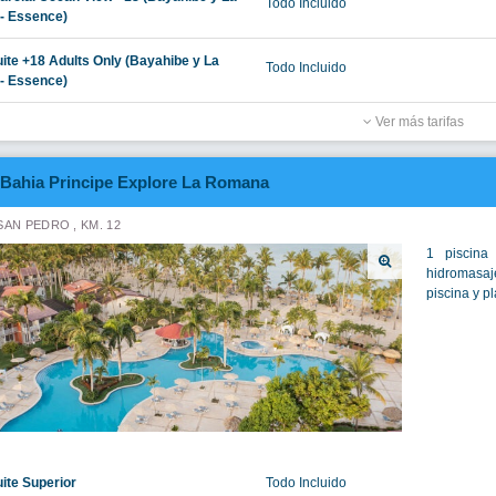
Todo Incluido
- Essence)
uite +18 Adults Only (Bayahibe y La
Todo Incluido
- Essence)
Ver más tarifas
Bahia Principe Explore La Romana
SAN PEDRO , KM. 12
1 piscina
hidromasaje
piscina y p
uite Superior
Todo Incluido