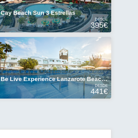
Cay Beach Sun 3 Estrellas
DESDE
395€
Be Live Experience Lanzarote Beach 4 Estrellas
DESDE
441€