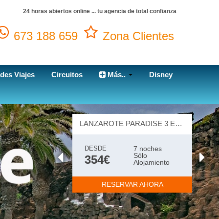
24 horas abiertos online ... tu agencia de total confianza
673 188 659
Zona Clientes
des Viajes
Circuitos
Más..
Disney
LANZAROTE PARADISE 3 ESTRELLAS
DESDE
7 noches
Sólo
354€
Alojamiento
RESERVAR AHORA