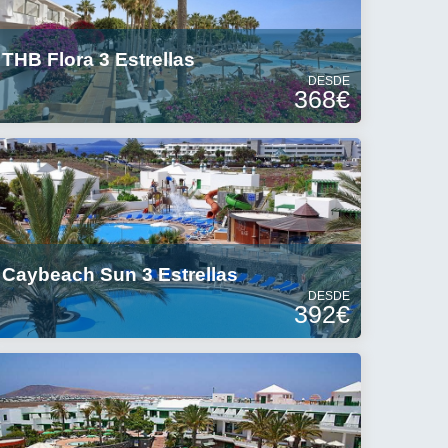
THB Flora 3 Estrellas
DESDE
368€
Caybeach Sun 3 Estrellas
DESDE
392€