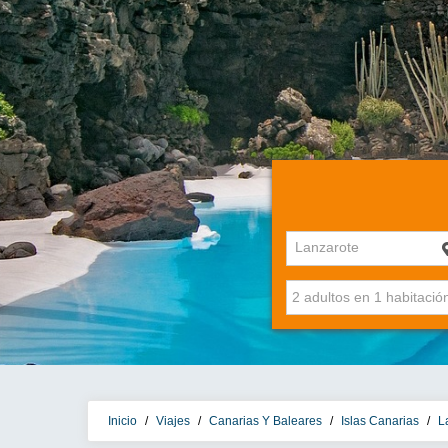
Lanzarote
Inicio
/
Viajes
/
Canarias Y Baleares
/
Islas Canarias
/
L