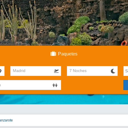
Paquetes
Madrid
7 Noches
anzarote