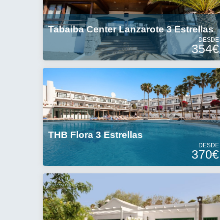
Tabaiba Center Lanzarote 3 Estrellas
DESDE
354€
THB Flora 3 Estrellas
DESDE
370€