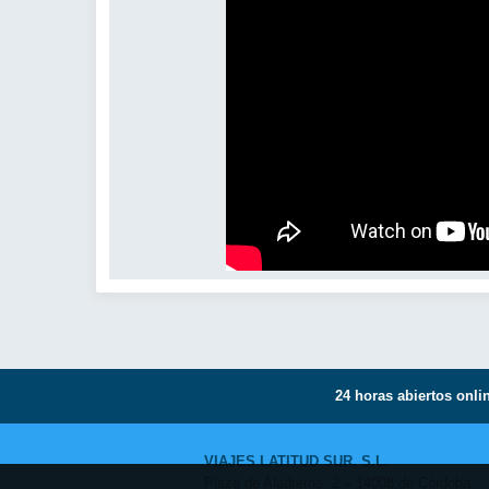
24 horas abiertos onlin
VIAJES LATITUD SUR, S.L.
Plaza de Aladreros, 2 – 14008 de Córdoba