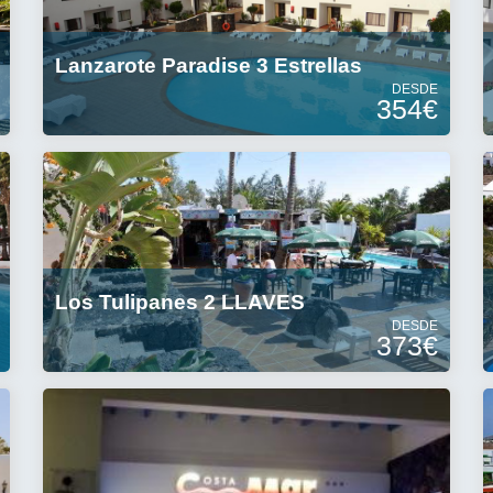
Lanzarote Paradise 3 Estrellas
DESDE
354€
Los Tulipanes 2 LLAVES
DESDE
373€