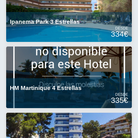
Ipanema Park 3 Estrellas
DESDE
334€
HM Martinique 4 Estrellas
DESDE
335€