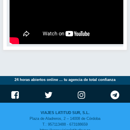
24 horas abiertos online ... tu agencia de total confianza
VIAJES LATITUD SUR, S.L.
Plaza de Aladreros, 2 – 14008 de Córdoba
T.: 957113488 - 673188659