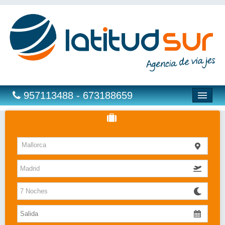
957113488 - 673188659
Hoteles
Mallorca
Costas
Islas
Caribe
Bahia Principe