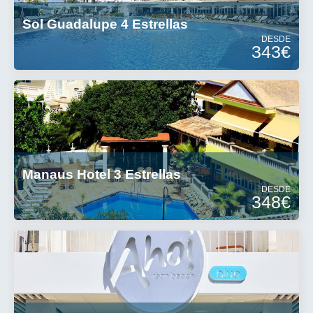
Sol Guadalupe 4 Estrellas
DESDE
343€
Manaus Hotel 3 Estrellas
DESDE
348€