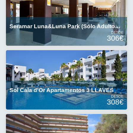
Seramar Luna&Luna Park (Sólo Adultos) 3 Estrellas
DESDE
306€
Sol Cala d'Or Apartamentos 3 LLAVES
DESDE
308€