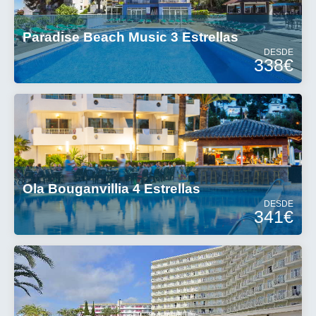
Paradise Beach Music 3 Estrellas
DESDE
338€
Ola Bouganvillia 4 Estrellas
DESDE
341€