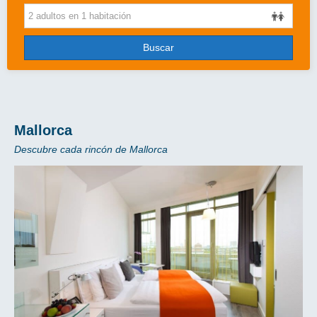
Cruceros
Viajes de novios
Buscar
Grandes Viajes
Circuitos
Más..
Mallorca
Descubre cada rincón de Mallorca
Disney
Entradas/Ocio
Blog