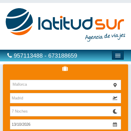
957113488 - 673188659
Hoteles
Mallorca
Costas
Islas
Caribe
Bahia Principe