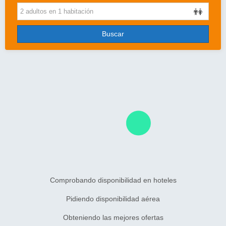
Cruceros
Viajes de novios
Buscar
Grandes Viajes
Circuitos
Más..
Disney
Entradas/Ocio
Blog
Comprobando disponibilidad en hoteles
Pidiendo disponibilidad aérea
Obteniendo las mejores ofertas