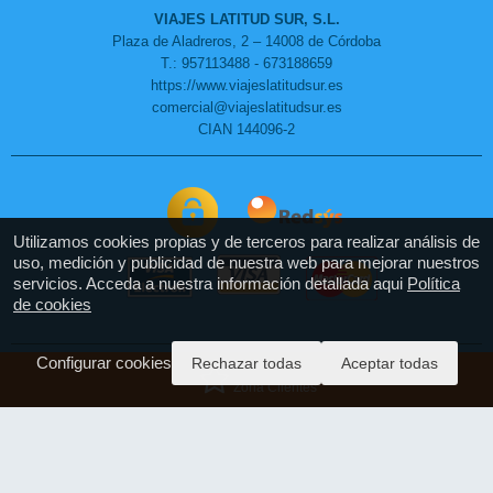
VIAJES LATITUD SUR, S.L.
Plaza de Aladreros, 2 – 14008 de Córdoba
T.: 957113488 - 673188659
https://www.viajeslatitudsur.es
comercial@viajeslatitudsur.es
CIAN 144096-2
Utilizamos cookies propias y de terceros para realizar análisis de
uso, medición y publicidad de nuestra web para mejorar nuestros
servicios. Acceda a nuestra información detallada aqui
Política
de cookies
Configurar cookies
Rechazar todas
Aceptar todas
Pago Seguro
Zona Clientes
Aviso Legal
Política de Privacidad
Condiciones Generales de Contratación
Política de Cookies