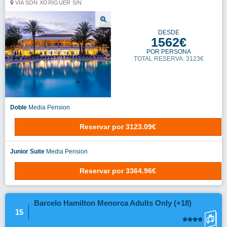
VIA SON XORIGUER S/N
DESDE
1562€
POR PERSONA
TOTAL RESERVA: 3123€
Doble
Media Pension
Reservar
por
3123.09€
Junior Suite
Media Pension
Reservar
por
3364.96€
Barcelo Hamilton Menorca Adults Only (+18)
15