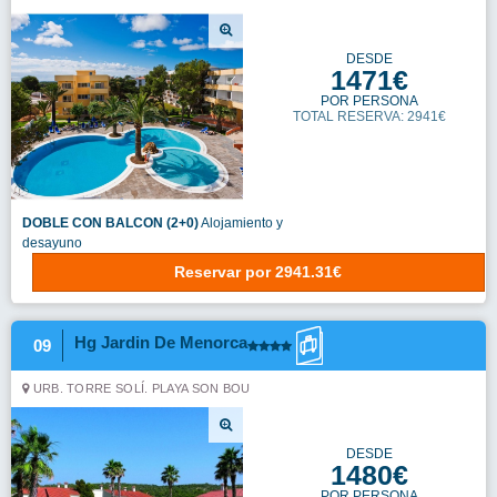
DESDE
1471€
POR PERSONA
TOTAL RESERVA: 2941€
DOBLE CON BALCON (2+0)
Alojamiento y
desayuno
Reservar
por
2941.31€
Hg Jardin De Menorca
09
URB. TORRE SOLÍ. PLAYA SON BOU
DESDE
1480€
POR PERSONA