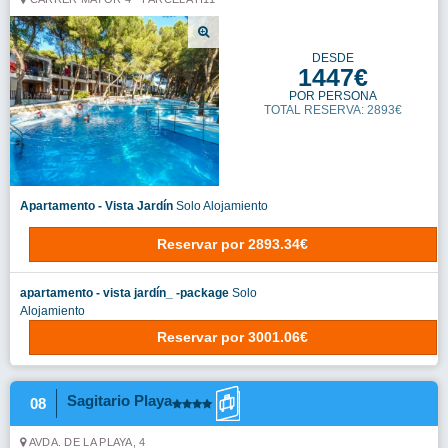
DESDE
1447€
POR PERSONA
TOTAL RESERVA: 2893€
Apartamento - Vista Jardín
Solo Alojamiento
Reservar
por
2893.34€
apartamento - vista jardín_ -package
Solo
Alojamiento
Reservar
por
3001.06€
Sagitario Playa
08
AVDA. DE LA PLAYA, 4