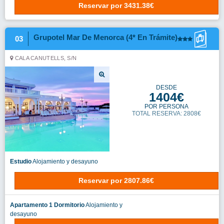
Reservar
por
3431.38€
Grupotel Mar De Menorca (4* En Trámite)
03
CALA CANUTELLS, S/N
DESDE
1404€
POR PERSONA
TOTAL RESERVA: 2808€
Estudio
Alojamiento y desayuno
Reservar
por
2807.86€
Apartamento 1 Dormitorio
Alojamiento y
desayuno