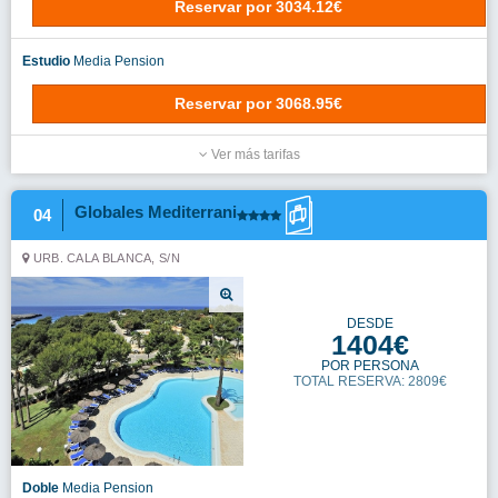
Reservar
por
3034.12€
Estudio
Media Pension
Reservar
por
3068.95€
Ver más tarifas
Globales Mediterrani
04
URB. CALA BLANCA, S/N
DESDE
1404€
POR PERSONA
TOTAL RESERVA: 2809€
Doble
Media Pension