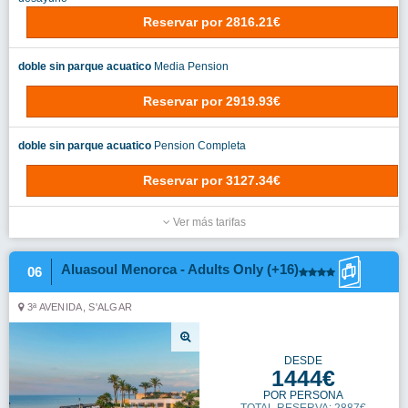
Reservar
por
2816.21€
doble sin parque acuatico
Media Pension
Reservar
por
2919.93€
doble sin parque acuatico
Pension Completa
Reservar
por
3127.34€
Ver más tarifas
Aluasoul Menorca - Adults Only (+16)
06
3ª AVENIDA, S'ALGAR
DESDE
1444€
POR PERSONA