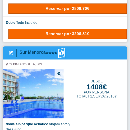
Reservar
por
2808.70€
Doble
Todo Incluido
Reservar
por
3206.31€
Sur Menorca
05
C/ BINIANCOLLA, S/N
DESDE
1408€
POR PERSONA
TOTAL RESERVA: 2816€
doble sin parque acuatico
Alojamiento y
desayuno