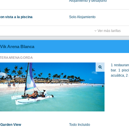
Alojamiento y desayuno
on vista a la piscina
Solo Alojamiento
Ver más tarifas
Vik Arena Blanca
TERA ARENA GORDA
1 restauran
bar. 1 pisc
acuática, 2 
 Garden View
Todo Incluido