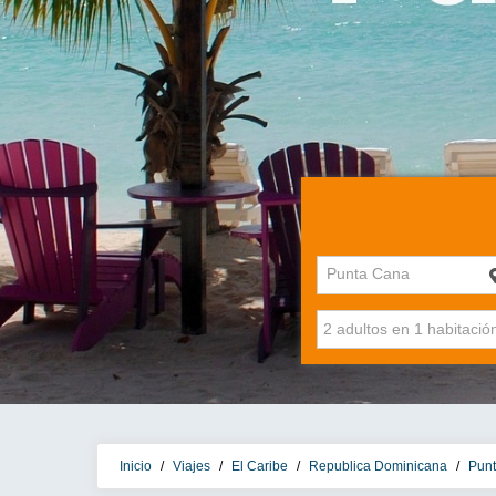
Punta Cana
Inicio
/
Viajes
/
El Caribe
/
Republica Dominicana
/
Pun