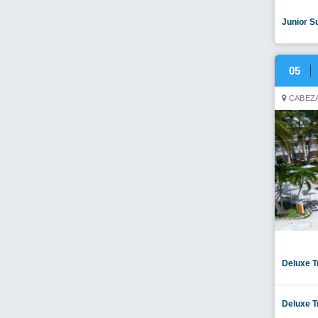
Junior S
05
CABEZA
Deluxe T
Deluxe T