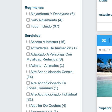
Doble
Regímenes
Alojamiento Y Desayuno (6)
estudio c
Solo Alojamiento (4)
Todo Incluido (97)
Servicios
02
Acceso A Internet (16)
Actividades De Animación (1)
CARRE
Adaptado A Personas Con
Movilidad Reducida (8)
Admiten Animales (1)
Aire Acondicionado Central
(14)
Aire Acondicionado En
Zonas Comunes (1)
Aire Acondicionado Individual
(21)
Alquiler De Coches (4)
Superior
Aparcamiento (6)