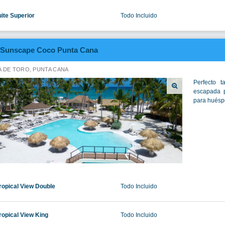
uite Superior
Todo Incluido
Sunscape Coco Punta Cana
 DE TORO, PUNTA CANA
Perfecto 
escapada p
para huéspe
ropical View Double
Todo Incluido
ropical View King
Todo Incluido