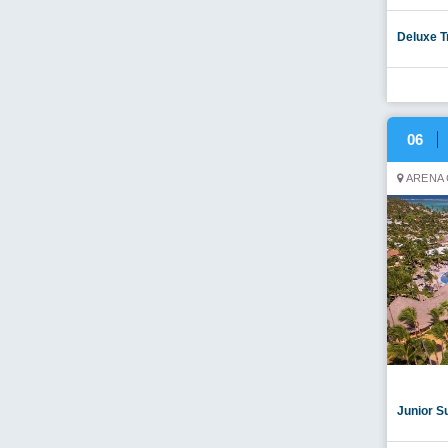
Deluxe T
06
ARENA 
Junior S