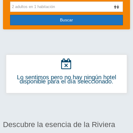
Cruceros
Viajes de novios
Buscar
Grandes Viajes
Circuitos
Más..
Disney
Lo sentimos pero no hay ningún hotel
Entradas/Ocio
disponible para el día seleccionado.
Blog
Descubre la esencia de la Riviera