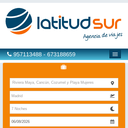
957113488 - 673188659
Hoteles
Riviera Maya, Cancún, Cozumel y Playa Mujeres
Costas
Islas
Caribe
Bahia Principe