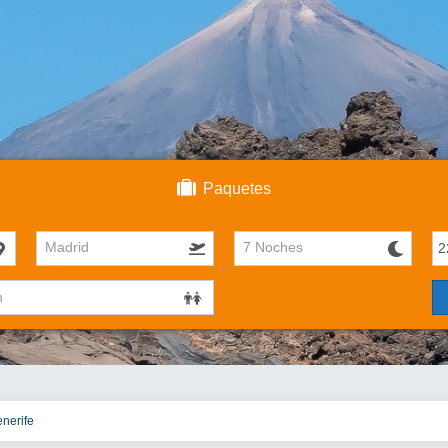
Paquetes
Madrid
7 Noches
enerife