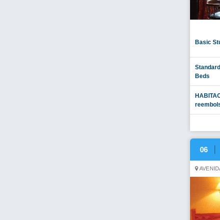
Basic St
Standard
Beds
HABITAC
reembols
06
AVENID