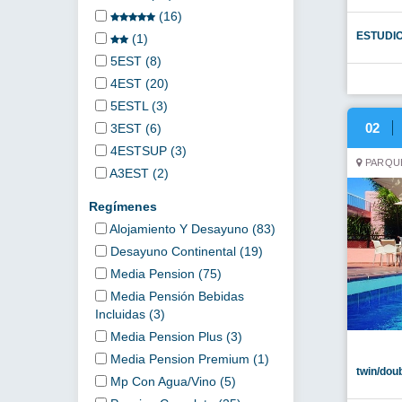
(16)
ESTUDI
(1)
5EST (8)
4EST (20)
5ESTL (3)
02
3EST (6)
4ESTSUP (3)
PARQUE
A3EST (2)
Regímenes
Alojamiento Y Desayuno (83)
Desayuno Continental (19)
Media Pension (75)
Media Pensión Bebidas
Incluidas (3)
Media Pension Plus (3)
Media Pension Premium (1)
twin/dou
Mp Con Agua/vino (5)