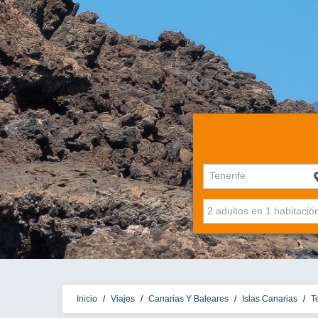
Tenerife
Inicio
/
Viajes
/
Canarias Y Baleares
/
Islas Canarias
/
T