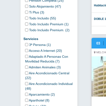
Pension Completa (25)
Habitaci
Solo Alojamiento (47)
Ti Plus (3)
Todo Incluido (55)
DOBLE 
Todo Incluido Premium (1)
Todo Incluido Premium. (2)
Servicios
03
3ª Persona (1)
Acceso A Internet (20)
MELCHO
Adaptado A Personas Con
Movilidad Reducida (7)
Admiten Animales (3)
Aire Acondicionado Central
(22)
Aire Acondicionado Individual
(48)
Aparcamiento (2)
Aparthotel (8)