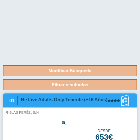
Double Standard Room (Balcony or Terrace)
Solo Alojamiento
Reservar
por
1374.51€
Ver más tarifas
Servatur Caribe
02
AVENIDA 5º CENTENARIO, 3
DESDE
698€
POR PERSONA
TOTAL RESERVA: 1397€
apartamento premium 1 dormitorio vista mar
Solo Alojamiento
Reservar
por
1396.98€