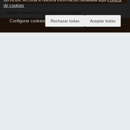
Ver más tarifas
Hollywood Mirage Club
07
CALLE SIERRA NEVADA S/N URBANIZACION OASIS DEL SU
DESDE
784€
POR PERSONA
TOTAL RESERVA: 1568€
studio (seaview, balcony or terrace)
Solo
Alojamiento
Reservar
por
1568.30€
studio (seaview, balcony or terrace promotion)