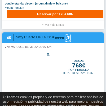
ANTONIO RUIZ ALVAREZ 7
DESDE
776€
POR PERSONA
TOTAL RESERVA: 1552€
Standard Room (Oceanview, Balcony or
Terrace)
Alojamiento y desayuno
Reservar
por
1551.75€
Standard Room (PoolView, Balcony or Terrace)
- promotion 1
Alojamiento y desayuno
Reservar
por
1558.29€
Standard Room (Oceanview, Balcony or
Terrace)
Media Pension
Reservar
por
1742.26€