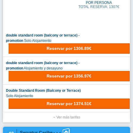
Checkin Bungalows Atlantida
03
AVDA. LONDRES 3,LOS CRISTIANOS
DESDE
753€
POR PERSONA
TOTAL RESERVA: 1507€
Apartamento 1 Dormitorio
Solo Alojamiento
Reservar
por
1506.55€
Apartamento 1 Dormitorio Estándar (2
Adultos).
Solo Alojamiento
Reservar
por
1534.68€