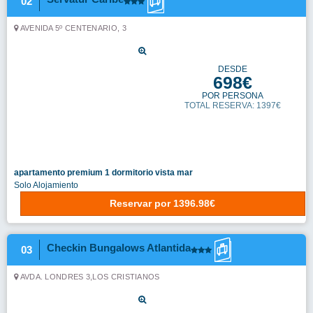
Apartamento 1 Dormitorio
Alojamiento y
desayuno
Reservar
por
1574.44€
Ver más tarifas
Af Valle Orotava
04
C/CUPIDO, 12
DESDE
762€
POR PERSONA
TOTAL RESERVA: 1524€
double standard room (mountainview, balcony)
Alojamiento y desayuno