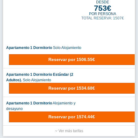
Reservar
por
1523.92€
double standard room (seaview, balcony)
Alojamiento y desayuno
Reservar
por
1747.48€
double standard room (mountainview, balcony)
Media Pension
Reservar
por
1764.68€
Ver más tarifas
Smy Puerto De La Cruz
05
AV MARQUES DE VILLANUEVA, S/N
DESDE
768€
POR PERSONA