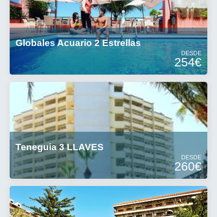
Globales Acuario 2 Estrellas
DESDE
254€
Teneguia 3 LLAVES
DESDE
260€