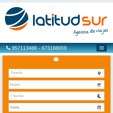
957113488 - 673188659
Hoteles
Tenerife
Costas
Islas
Caribe
Bahia Principe