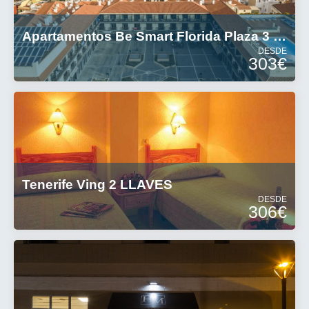
Apartamentos Be Smart Florida Plaza 3 Estrellas
DESDE
303€
Tenerife Ving 2 LLAVES
DESDE
306€