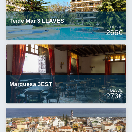
Teide Mar 3 LLAVES
DESDE
266€
Marquesa 3EST
DESDE
273€