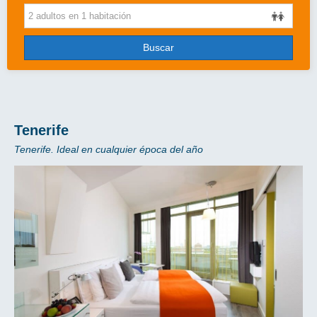
Cruceros
Viajes de novios
Buscar
Grandes Viajes
Circuitos
Más..
Tenerife
Tenerife. Ideal en cualquier época del año
Disney
Entradas/Ocio
Blog