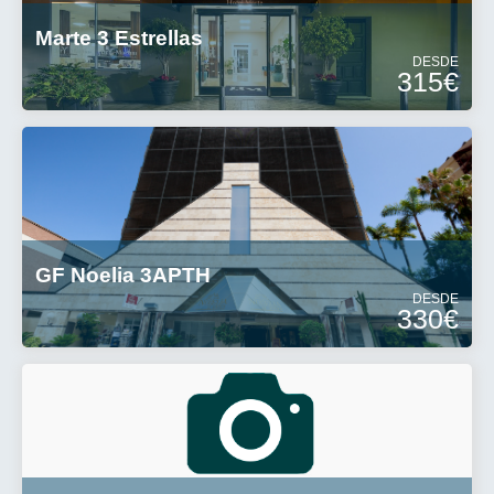
Marte 3 Estrellas
DESDE
315€
GF Noelia 3APTH
DESDE
330€