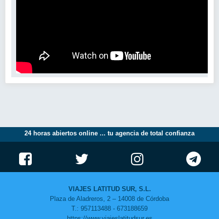
24 horas abiertos online ... tu agencia de total confianza
VIAJES LATITUD SUR, S.L.
Plaza de Aladreros, 2 – 14008 de Córdoba
T.: 957113488 - 673188659
https://www.viajeslatitudsur.es