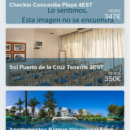
Checkin Concordia Playa 4EST
DESDE
347€
Sol Puerto de la Cruz Tenerife 3EST
DESDE
350€
Apartamentos Parque Vacacional Eden A3EST