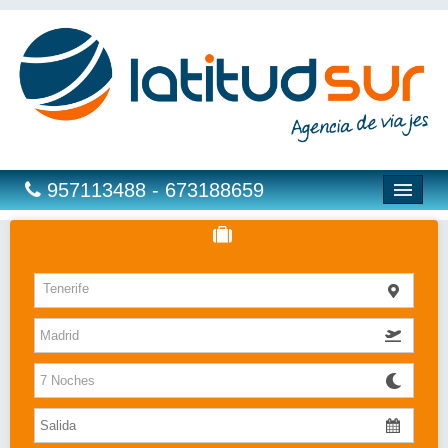
957113488 - 673188659
Hoteles
Tenerife
Costas
Islas
Caribe
Bahia Principe