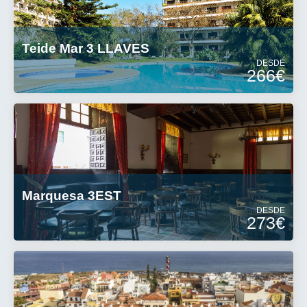
Teide Mar 3 LLAVES
DESDE
266€
Marquesa 3EST
DESDE
273€