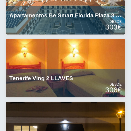
Apartamentos Be Smart Florida Plaza 3 Estrellas
DESDE
303€
Tenerife Ving 2 LLAVES
DESDE
306€