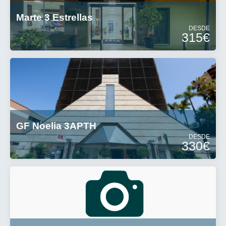
Marte 3 Estrellas
DESDE
315€
GF Noelia 3APTH
DESDE
330€