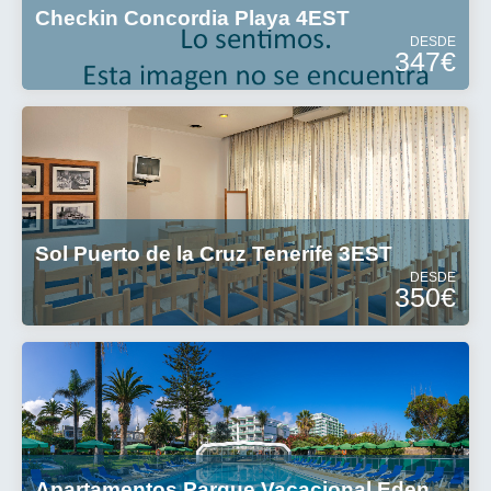
Checkin Concordia Playa 4EST
DESDE
347€
Sol Puerto de la Cruz Tenerife 3EST
DESDE
350€
Apartamentos Parque Vacacional Eden A3EST