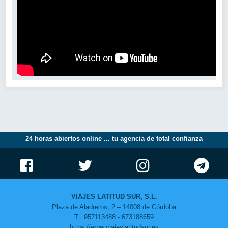
24 horas abiertos online ... tu agencia de total confianza
VIAJES LATITUD SUR, S.L.
Plaza de Aladreros, 2 – 14008 de Córdoba
T.: 957113488 - 673188659
https://www.viajeslatitudsur.es