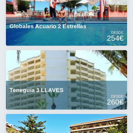
Globales Acuario 2 Estrellas
DESDE
254€
Teneguia 3 LLAVES
DESDE
260€