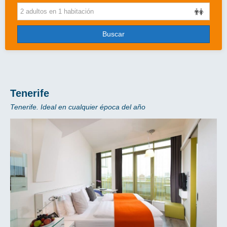
Cruceros
Viajes de novios
Buscar
Grandes Viajes
Circuitos
Más..
Tenerife
Tenerife. Ideal en cualquier época del año
Disney
Entradas/Ocio
Blog