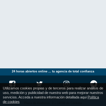
24 horas abiertos online ... tu agencia de total confianza
Utilizamos cookies propias y de terceros para realizar análisis de
uso, medición y publicidad de nuestra web para mejorar nuestros
servicios. Acceda a nuestra información detallada aqui
Política
VIAJES LATITUD SUR, S.L.
de cookies
Plaza de Aladreros, 2 – 14008 de Córdoba