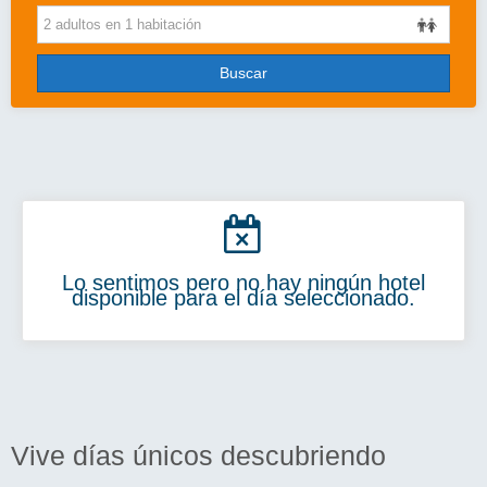
Cruceros
Viajes de novios
Buscar
Grandes Viajes
Circuitos
Más..
Disney
Lo sentimos pero no hay ningún hotel
Entradas/Ocio
disponible para el día seleccionado.
Blog
Vive días únicos descubriendo