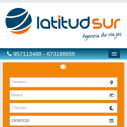
957113488 - 673188659
Hoteles
Varadero
Costas
Islas
Caribe
Bahia Principe